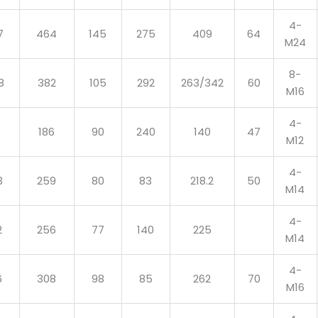
4-
7
464
145
275
409
64
M24
8-
8
382
105
292
263/342
60
M16
4-
186
90
240
140
47
M12
4-
3
259
80
83
218.2
50
M14
4-
2
256
77
140
225
M14
4-
6
308
98
85
262
70
M16