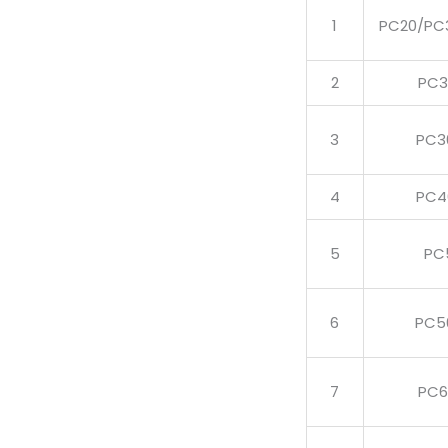
1
PC20/PC
2
PC3
3
PC3
4
PC4
5
PC
6
PC5
7
PC6