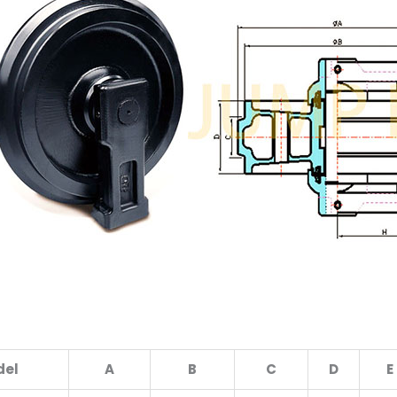
del
A
B
C
D
E