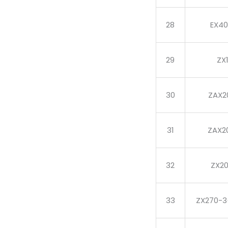
28
EX4
29
ZX1
30
ZAX2
31
ZAX2
32
ZX2
33
ZX270-3