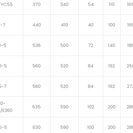
/YC55
370
340
54
110
16
0-7
440
410
40
100
16
0-5
536
500
72
140
18
0-5
560
520
84
162
25
5-7
560
520
84
162
27
90-
635
590
102
200
28
0/E360
5-5
630
590
100
200
28