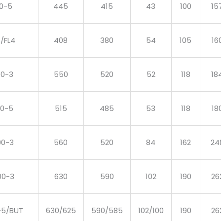
0-5
445
415
43
100
15
/FL4
408
380
54
105
16
00-3
550
520
52
118
18
00-5
515
485
53
118
18
00-3
560
520
84
162
24
00-3
630
590
102
190
26
-5/BUT
630/625
590/585
102/100
190
26