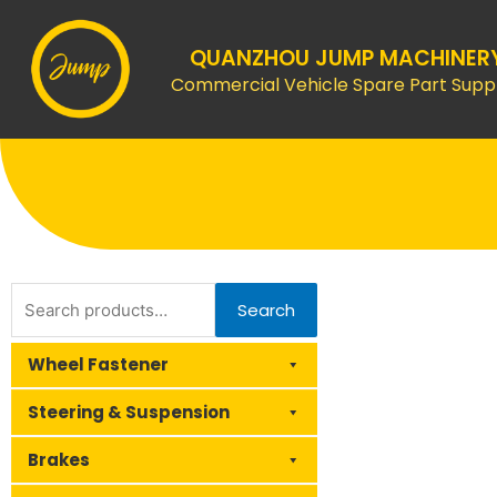
Skip
to
QUANZHOU JUMP MACHINER
content
Commercial Vehicle Spare Part Suppl
Search
Search
for:
Wheel Fastener
Steering & Suspension
Brakes