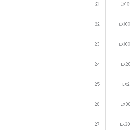
21
EX1
22
EX10
23
EX10
24
EX2
25
EX
26
EX3
27
EX3