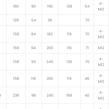
4-
160
80
190
128
54
M12
2
129
54
36
70
4-
159
94
182
119
70
M12
159
94
200
119
71
M12
4-
158
93
245
136
70
M12
4-
158
118
200
119
46
M12
4-
0
236
98
240
168
40
M12