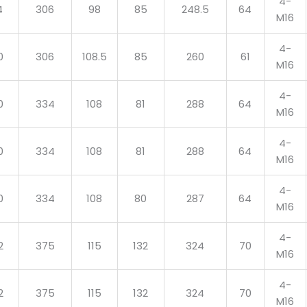
4-
4
306
98
85
248.5
64
M16
4-
0
306
108.5
85
260
61
M16
4-
0
334
108
81
288
64
M16
4-
0
334
108
81
288
64
M16
4-
0
334
108
80
287
64
M16
4-
2
375
115
132
324
70
M16
4-
2
375
115
132
324
70
M16