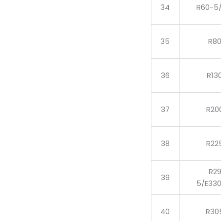
34
R60-5
35
R8
36
R13
37
R20
38
R22
R2
39
5/E33
40
R30