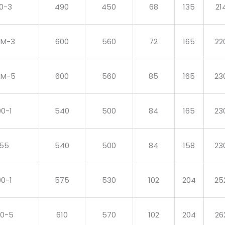
00-3
490
450
68
135
21
0M-3
600
560
72
165
22
0M-5
600
560
85
165
23
00-1
540
500
84
165
23
255
540
500
84
158
23
00-1
575
530
102
204
25
00-5
610
570
102
204
26