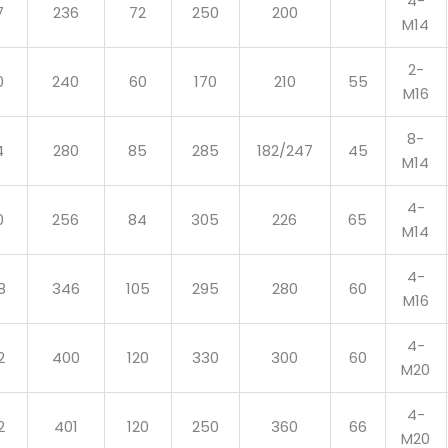
4-
7
236
72
250
200
M14
2-
0
240
60
170
210
55
M16
8-
4
280
85
285
182/247
45
M14
4-
0
256
84
305
226
65
M14
4-
8
346
105
295
280
60
M16
4-
2
400
120
330
300
60
M20
4-
2
401
120
250
360
66
M20