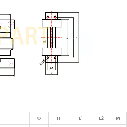
F
G
H
L1
L2
M