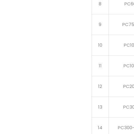
8
PC6
9
PC75
10
PC1
11
PC1
12
PC2
13
PC3
14
PC300